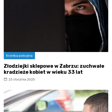
Kronika policyjna
Złodziejki sklepowe w Zabrzu: zuchwałe
kradzieże kobiet w wieku 33 lat
23 stycznia 2025