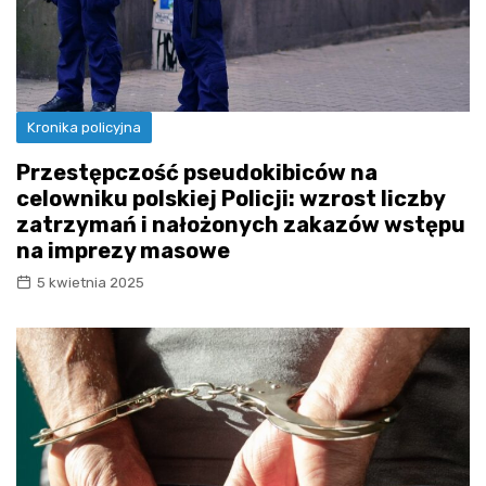
Kronika policyjna
Przestępczość pseudokibiców na
celowniku polskiej Policji: wzrost liczby
zatrzymań i nałożonych zakazów wstępu
na imprezy masowe
5 kwietnia 2025