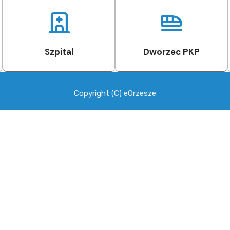
Szpital
Dworzec PKP
Copyright (C) eOrzesze