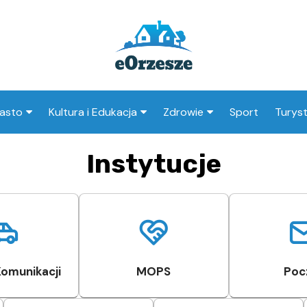
asto
Kultura i Edukacja
Zdrowie
Sport
Turys
ska
nwestycje
Koncerty i festiwale
Szpitale i medycyna
Atrak
Instytucje
Orzes
amorząd i polityka
Teatr i sztuka
Profilaktyka i zdrowie
okalna
Atrak
Biblioteka i literatura
okoli
rodowisko i ekologia
Szkoły i przedszkola
nstytucje
Uczelnie i nauka
Komunikacji
MOPS
Poc