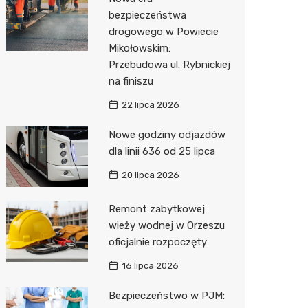
Pozostałe
Sport i rozrywka
Dermat
Myjnia 
Bibliote
Kino
bezpieczeństwa
drogowego w Powiecie
Zwierzęta
Okulista
Pomoc 
Przedsz
Siłownia
Sklep z
Mikołowskim:
Sklepy specjalistyczne
Fizjoter
Stacja 
Wetery
Optyk
Przebudowa ul. Rybnickiej
na finiszu
Sieci handlowe
Psychot
Akumul
Sklep w
Lidl
22 lipca 2026
Usługi
Przycho
Stacja p
Księgar
Dino
Drukarn
Nowe godziny odjazdów
Mechan
Sklep r
Żabka
Dorabia
dla linii 636 od 25 lipca
Kwiaciar
Biedron
Geodet
20 lipca 2026
Meble n
Remont zabytkowej
wieży wodnej w Orzeszu
Taxi
oficjalnie rozpoczęty
Fotogra
16 lipca 2026
Bezpieczeństwo w PJM: