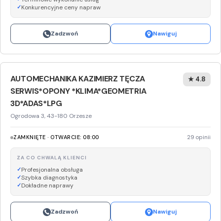
Konkurencyjne ceny napraw
Zadzwoń
Nawiguj
️AUTOMECHANIKA KAZIMIERZ TĘCZA ️
★ 4.8
SERWIS*OPONY *KLIMA*GEOMETRIA
3D*ADAS*LPG
Ogrodowa 3, 43-180 Orzesze
ZAMKNIĘTE · OTWARCIE: 08:00
29 opinii
ZA CO CHWALĄ KLIENCI
Profesjonalna obsługa
Szybka diagnostyka
Dokładne naprawy
Zadzwoń
Nawiguj