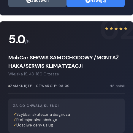
Zadzwoń
Nawiguj
0
★★★★★
5.0
/5
MobCar SERWIS SAMOCHODOWY /MONTAŻ
HAKA/SERWIS KLIMATYZACJI
Wiejska 19, 43-180 Orzesze
48 opinii
ZAMKNIĘTE · OTWARCIE: 08:00
ZA CO CHWALĄ KLIENCI
Szybka i skuteczna diagnoza
Profesjonalna obsługa
Uczciwe ceny usług