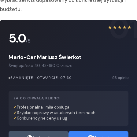
wybrać serwis dopasowany do konkretnej sytuacji i
budżetu.
0
★★★★★
5.0
/5
Mario-Car Mariusz Świerkot
Świętojańska 40, 43-180 Orzesze
53 opinie
ZAMKNIĘTE · OTWARCIE: 07:30
ZA CO CHWALĄ KLIENCI
Profesjonalna i miła obsługa
Szybkie naprawy w ustalonych terminach
Konkurencyjne ceny usług