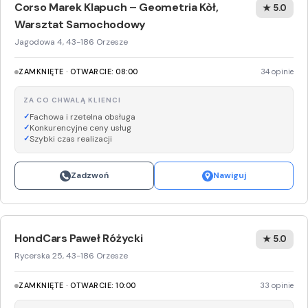
Corso Marek Klapuch – Geometria Kòł,
★ 5.0
Warsztat Samochodowy
Jagodowa 4, 43-186 Orzesze
ZAMKNIĘTE · OTWARCIE: 08:00
34 opinie
ZA CO CHWALĄ KLIENCI
Fachowa i rzetelna obsługa
Konkurencyjne ceny usług
Szybki czas realizacji
Zadzwoń
Nawiguj
HondCars Paweł Różycki
★ 5.0
Rycerska 25, 43-186 Orzesze
ZAMKNIĘTE · OTWARCIE: 10:00
33 opinie