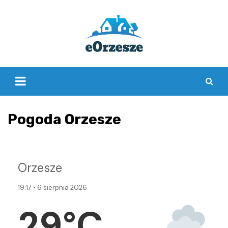
Skip
to
content
Pogoda Orzesze
Orzesze
19:17 • 6 sierpnia 2026
29°C