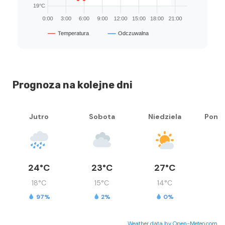
Prognoza na kolejne dni
Jutro
Sobota
Niedziela
Ponie
24°C
23°C
27°C
3
18°C
15°C
14°C
1
97%
2%
0%
Weather data by Open-Meteo.com