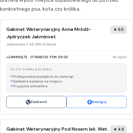
ułatwia wybór miejsca dopasowanego do potrzeb
konkretnego psa, kota czy królika.
Gabinet Weterynaryjny Anna Mródź-
★ 5.0
Jędryczek Jaśminvet
Jaśminowa 7, 43-186 Orzesze
ZAMKNIĘTE · OTWARCIE: PON 09:00
40 opinii
ZA CO CHWALĄ KLIENCI
Profesjonalne podejście do zwierząt
Dokładne badania na miejscu
Przyjazna atmosfera
Zadzwoń
Nawiguj
Gabinet Weterynaryjny Pod Nosem lek. Wet.
★ 4.9