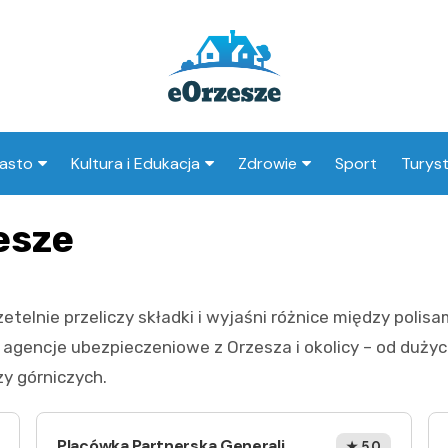
asto
Kultura i Edukacja
Zdrowie
Sport
Turys
ska
nwestycje
Koncerty i festiwale
Szpitale i medycyna
Atrak
esze
Orzes
amorząd i polityka
Teatr i sztuka
Profilaktyka i zdrowie
okalna
Atrak
Biblioteka i literatura
okoli
telnie przeliczy składki i wyjaśni różnice między polisa
rodowisko i ekologia
Szkoły i przedszkola
a i agencje ubezpieczeniowe z Orzesza i okolicy – od duż
nstytucje
Uczelnie i nauka
y górniczych.
Placówka Partnerska Generali
★ 5.0