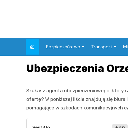
Skip
to
content
Bezpieczeństwo
Transport
Mi
Kronika policyjna
Komunikacja miej
I
Ubezpieczenia Orz
Wypadki i zdarzenia
Drogi i remonty
S
l
Prewencja i edukacja
Szukasz agenta ubezpieczeniowego, który rze
policyjna
Ś
ofertę? W poniższej liście znajdują się biur
I
pomagające w szkodach komunikacyjnych cz
VestiGo
★ 5.0