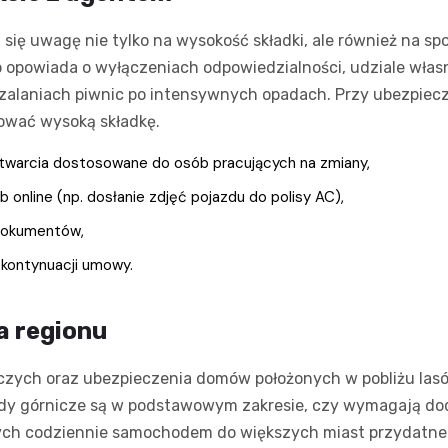
ę uwagę nie tylko na wysokość składki, ale również na sp
 opowiada o wyłączeniach odpowiedzialności, udziale włas
zalaniach piwnic po intensywnych opadach. Przy ubezpiec
nować wysoką składkę.
otwarcia dostosowane do osób pracujących na zmiany,
b online (np. dosłanie zdjęć pojazdu do polisy AC),
 dokumentów,
 kontynuacji umowy.
a regionu
iczych oraz ubezpieczenia domów położonych w pobliżu lasó
dy górnicze są w podstawowym zakresie, czy wymagają doda
ących codziennie samochodem do większych miast przydatne 