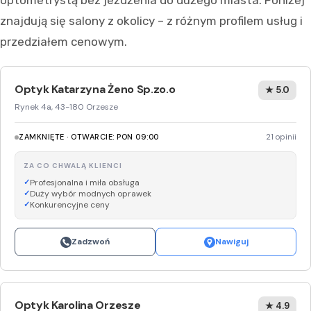
optometrystą bez jeżdżenia do dużego miasta. Poniżej
znajdują się salony z okolicy – z różnym profilem usług i
przedziałem cenowym.
Optyk Katarzyna Żeno Sp.zo.o
★ 5.0
Rynek 4a, 43-180 Orzesze
ZAMKNIĘTE · OTWARCIE: PON 09:00
21 opinii
ZA CO CHWALĄ KLIENCI
Profesjonalna i miła obsługa
Duży wybór modnych oprawek
Konkurencyjne ceny
Zadzwoń
Nawiguj
Optyk Karolina Orzesze
★ 4.9