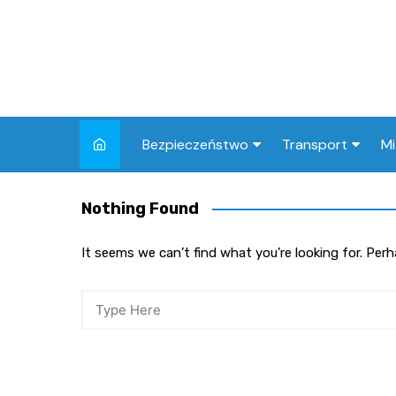
Skip
to
content
Bezpieczeństwo
Transport
Mi
Kronika policyjna
Komunikacja miej
I
Nothing Found
Wypadki i zdarzenia
Drogi i remonty
S
l
It seems we can’t find what you’re looking for. Per
Prewencja i edukacja
policyjna
Ś
I