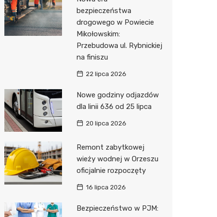
Pozostałe
Sport i rozrywka
Dermat
Myjnia 
Bibliote
Kino
bezpieczeństwa
drogowego w Powiecie
Zwierzęta
Okulista
Pomoc 
Przedsz
Siłownia
Sklep z
Mikołowskim:
Sklepy specjalistyczne
Fizjoter
Stacja 
Wetery
Optyk
Przebudowa ul. Rybnickiej
na finiszu
Sieci handlowe
Psychot
Akumul
Sklep w
Lidl
22 lipca 2026
Usługi
Przycho
Stacja p
Księgar
Dino
Drukarn
Nowe godziny odjazdów
Mechan
Sklep r
Żabka
Dorabia
dla linii 636 od 25 lipca
Kwiaciar
Biedron
Geodet
20 lipca 2026
Meble n
Remont zabytkowej
wieży wodnej w Orzeszu
Taxi
oficjalnie rozpoczęty
Fotogra
16 lipca 2026
Bezpieczeństwo w PJM: