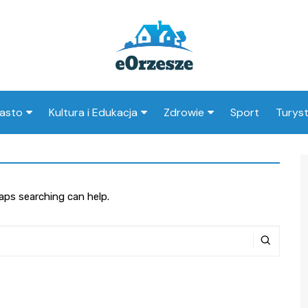
asto
Kultura i Edukacja
Zdrowie
Sport
Turys
ska
nwestycje
Koncerty i festiwale
Szpitale i medycyna
Atrak
Orzes
amorząd i polityka
Teatr i sztuka
Profilaktyka i zdrowie
okalna
Atrak
haps searching can help.
Biblioteka i literatura
okoli
rodowisko i ekologia
Szkoły i przedszkola
nstytucje
Uczelnie i nauka