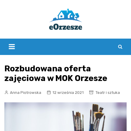
Skip
to
content
Rozbudowana oferta
zajęciowa w MOK Orzesze
Anna Piotrowska
12 września 2021
Teatr i sztuka