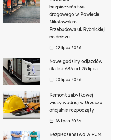
Pozostałe
Sport i rozrywka
Dermat
Myjnia 
Bibliote
Kino
bezpieczeństwa
drogowego w Powiecie
Zwierzęta
Okulista
Pomoc 
Przedsz
Siłownia
Sklep z
Mikołowskim:
Sklepy specjalistyczne
Fizjoter
Stacja 
Wetery
Optyk
Przebudowa ul. Rybnickiej
na finiszu
Sieci handlowe
Psychot
Akumul
Sklep w
Lidl
22 lipca 2026
Usługi
Przycho
Stacja p
Księgar
Dino
Drukarn
Nowe godziny odjazdów
Mechan
Sklep r
Żabka
Dorabia
dla linii 636 od 25 lipca
Kwiaciar
Biedron
Geodet
20 lipca 2026
Meble n
Remont zabytkowej
wieży wodnej w Orzeszu
Taxi
oficjalnie rozpoczęty
Fotogra
16 lipca 2026
Bezpieczeństwo w PJM: