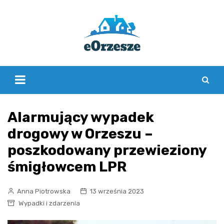
Skip
to
content
Alarmujący wypadek
drogowy w Orzeszu –
poszkodowany przewieziony
śmigłowcem LPR
Anna Piotrowska
13 września 2023
Wypadki i zdarzenia