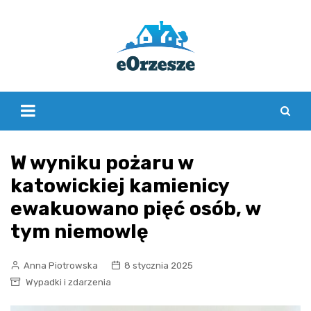
Skip
to
content
W wyniku pożaru w
katowickiej kamienicy
ewakuowano pięć osób, w
tym niemowlę
Anna Piotrowska
8 stycznia 2025
Wypadki i zdarzenia