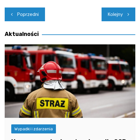
Nawigacja
Poprzedni
Kolejny
wpisu
Aktualności
Wypadki i zdarzenia