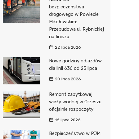
Pozostałe
Sport i rozrywka
Dermat
Myjnia 
Bibliote
Kino
bezpieczeństwa
drogowego w Powiecie
Zwierzęta
Okulista
Pomoc 
Przedsz
Siłownia
Sklep z
Mikołowskim:
Sklepy specjalistyczne
Fizjoter
Stacja 
Wetery
Optyk
Przebudowa ul. Rybnickiej
na finiszu
Sieci handlowe
Psychot
Akumul
Sklep w
Lidl
22 lipca 2026
Usługi
Przycho
Stacja p
Księgar
Dino
Drukarn
Nowe godziny odjazdów
Mechan
Sklep r
Żabka
Dorabia
dla linii 636 od 25 lipca
Kwiaciar
Biedron
Geodet
20 lipca 2026
Meble n
Remont zabytkowej
wieży wodnej w Orzeszu
Taxi
oficjalnie rozpoczęty
Fotogra
16 lipca 2026
Bezpieczeństwo w PJM: