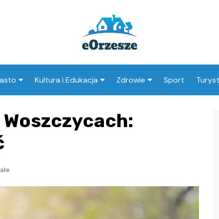
asto
Kultura i Edukacja
Zdrowie
Sport
Turys
ska
nwestycje
Koncerty i festiwale
Szpitale i medycyna
Atrak
w Woszczycach:
Orzes
amorząd i polityka
Teatr i sztuka
Profilaktyka i zdrowie
okalna
Atrak
ć
Biblioteka i literatura
okoli
rodowisko i ekologia
Szkoły i przedszkola
ałe
nstytucje
Uczelnie i nauka