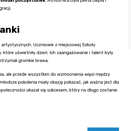
 słodki poczęstunek
. Atmosfera była pełna ciepła i
racji.
anki
 artystycznych. Uczniowie z miejscowej Szkoły
które uświetniły dzień. Ich zaangażowanie i talent były
trzymali gromkie brawa.
nia, ale przede wszystkim do wzmocnienia więzi między
 młodsze pokolenia miały okazję pokazać, jak ważna jest dla
 społeczności okazał się sukcesem, który na długo zostanie