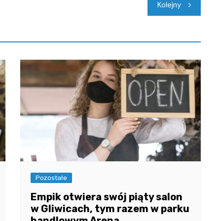
Kolejny
Pozostałe
Empik otwiera swój piąty salon
w Gliwicach, tym razem w parku
handlowym Arena