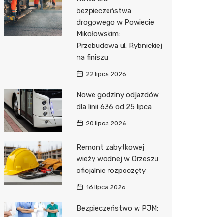
Pozostałe
Sport i rozrywka
Dermat
Myjnia 
Bibliote
Kino
bezpieczeństwa
drogowego w Powiecie
Zwierzęta
Okulista
Pomoc 
Przedsz
Siłownia
Sklep z
Mikołowskim:
Sklepy specjalistyczne
Fizjoter
Stacja 
Wetery
Optyk
Przebudowa ul. Rybnickiej
na finiszu
Sieci handlowe
Psychot
Akumul
Sklep w
Lidl
22 lipca 2026
Usługi
Przycho
Stacja p
Księgar
Dino
Drukarn
Nowe godziny odjazdów
Mechan
Sklep r
Żabka
Dorabia
dla linii 636 od 25 lipca
Kwiaciar
Biedron
Geodet
20 lipca 2026
Meble n
Remont zabytkowej
wieży wodnej w Orzeszu
Taxi
oficjalnie rozpoczęty
Fotogra
16 lipca 2026
Bezpieczeństwo w PJM: