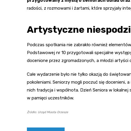
przygotowany z myślą o seniorach obiad oraz
radości, z rozmowami i żartami, które sprzyjały integ
Artystyczne niespodzi
Podczas spotkania nie zabrakło również elementów
Podstawowej nr 10 przygotowali specjalne występy, 
docenione przez zgromadzonych, a młodzi artyści o
Całe wydarzenie było nie tylko okazją do świętowa
pokoleniami. Seniorzy mogli poczuć się docenieni, a
nich tradycja i wspólnota. Dzień Seniora w lokalnej
w pamięci uczestników.
Źródło: Urząd Miasta Orzesze