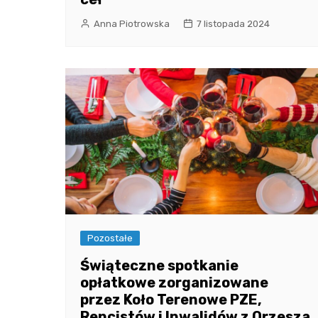
Anna Piotrowska
7 listopada 2024
Pozostałe
Świąteczne spotkanie
opłatkowe zorganizowane
przez Koło Terenowe PZE,
Rencistów i Inwalidów z Orzesza