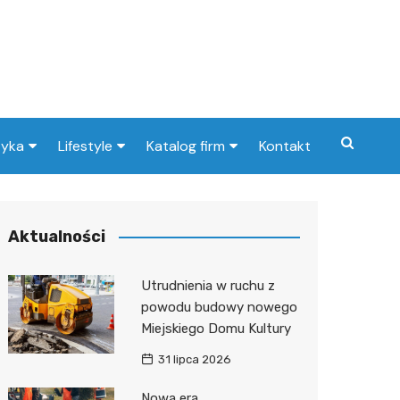
tyka
Lifestyle
Katalog firm
Kontakt
cje dla dzieci w
Pogoda
Gastronomia
Kebab
zu i okolicach
Poradniki
Zdrowie i medycyna
Pizza
Apteka
Aktualności
cje w Orzeszu i
Przepisy
Uroda i pielęgnacja
Kawiarn
Dentys
Barber
cach
Utrudnienia w ruchu z
Dom i ogród
Prawo i finanse
Cukiern
Stomat
Kosmet
Ubezpie
powodu budowy nowego
Miejskiego Domu Kultury
Znane osoby
Motoryzacja
Piekarni
Ortodo
Fryzjer
Wulkani
31 lipca 2026
Imieniny
Edukacja i opieka
Restaur
Laryngo
Sklep m
Żłobek
Nowa era