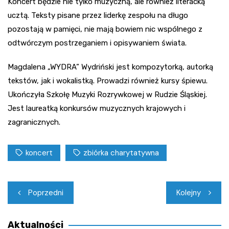
Koncert będzie nie tylko muzyczną, ale również literacką
ucztą. Teksty pisane przez liderkę zespołu na długo
pozostają w pamięci, nie mają bowiem nic wspólnego z
odtwórczym postrzeganiem i opisywaniem świata.
Magdalena „WYDRA” Wydriński jest kompozytorką, autorką
tekstów, jak i wokalistką. Prowadzi również kursy śpiewu.
Ukończyła Szkołę Muzyki Rozrywkowej w Rudzie Śląskiej.
Jest laureatką konkursów muzycznych krajowych i
zagranicznych.
koncert
zbiórka charytatywna
Nawigacja
Poprzedni
Kolejny
wpisu
Aktualności