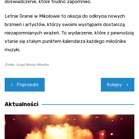
doświadczenie, które trudno zapomnieć.
Letnie Granie w Mikołowie to okazja do odkrycia nowych
brzmień i artystów, którzy swoimi występami dostarczą
niezapomnianych wrażeń. To wydarzenie, które z pewnością
stanie się stałym punktem kalendarza każdego miłośnika
muzyki.
Źródło: Urząd Miasta Mikołów
Nawigacja
Poprzedni
Kolejny
wpisu
Aktualności