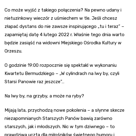
Co może wyjść z takiego połączenia? Na pewno udany i
nietuzinkowy wieczór z uśmiechem w tle. Jeśli chcesz
złapać dystans do nie zawsze inspirującego „tu i teraz” –
zapamiętaj datę 4 lutego 2022 r. Właśnie tego dnia warto
będzie zasiąść na widowni Miejskiego Ośrodka Kultury w
Orzeszu.
O godzinie 19:00 rozpocznie się spektakl w wykonaniu
Kwartetu Bermudzkiego – „W cylindrach na lwy by, czyli
Starsi Panowie raz jeszcze”…
Na lwy by, na grzyby, a może na ryby?
Mijają lata, przychodzą nowe pokolenia – a słynne skecze
niezapomnianych Starszych Panów bawią zarówno
starszych, jak i młodszych. Nic w tym dziwnego – to
prawdziwa uczta dla miłośników świetnego humoru i