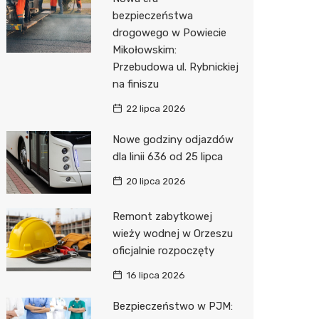
Pozostałe
Sport i rozrywka
Dermat
Myjnia 
Bibliote
Kino
bezpieczeństwa
drogowego w Powiecie
Zwierzęta
Okulista
Pomoc 
Przedsz
Siłownia
Sklep z
Mikołowskim:
Sklepy specjalistyczne
Fizjoter
Stacja 
Wetery
Optyk
Przebudowa ul. Rybnickiej
na finiszu
Sieci handlowe
Psychot
Akumul
Sklep w
Lidl
22 lipca 2026
Usługi
Przycho
Stacja p
Księgar
Dino
Drukarn
Nowe godziny odjazdów
Mechan
Sklep r
Żabka
Dorabia
dla linii 636 od 25 lipca
Kwiaciar
Biedron
Geodet
20 lipca 2026
Meble n
Remont zabytkowej
wieży wodnej w Orzeszu
Taxi
oficjalnie rozpoczęty
Fotogra
16 lipca 2026
Bezpieczeństwo w PJM: