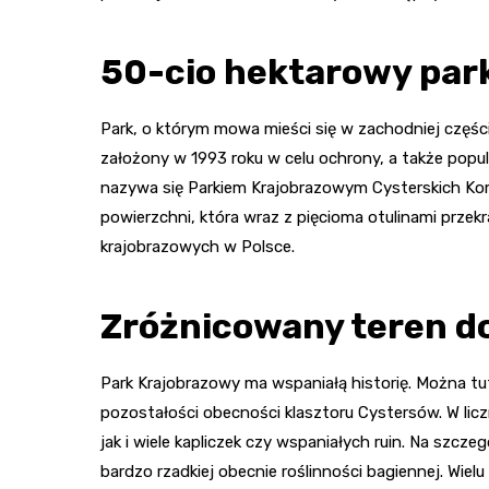
50-cio hektarowy par
Park, o którym mowa mieści się w zachodniej częśc
założony w 1993 roku w celu ochrony, a także popul
nazywa się Parkiem Krajobrazowym Cysterskich Ko
powierzchni, która wraz z pięcioma otulinami przek
krajobrazowych w Polsce.
Zróżnicowany teren d
Park Krajobrazowy ma wspaniałą historię. Można tut
pozostałości obecności klasztoru Cystersów. W licz
jak i wiele kapliczek czy wspaniałych ruin. Na szcz
bardzo rzadkiej obecnie roślinności bagiennej. Wiel