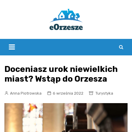
Skip
to
content
Doceniasz urok niewielkich
miast? Wstąp do Orzesza
Anna Piotrowska
6 września 2022
Turystyka