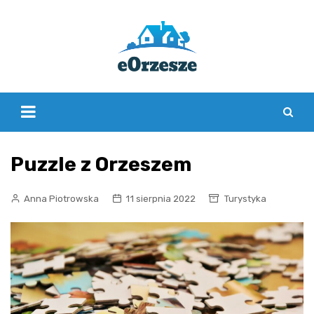
Skip
to
content
Puzzle z Orzeszem
Anna Piotrowska
11 sierpnia 2022
Turystyka