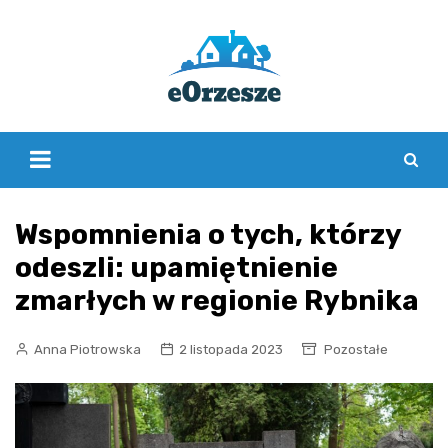
Skip
to
content
Wspomnienia o tych, którzy
odeszli: upamiętnienie
zmarłych w regionie Rybnika
Anna Piotrowska
2 listopada 2023
Pozostałe