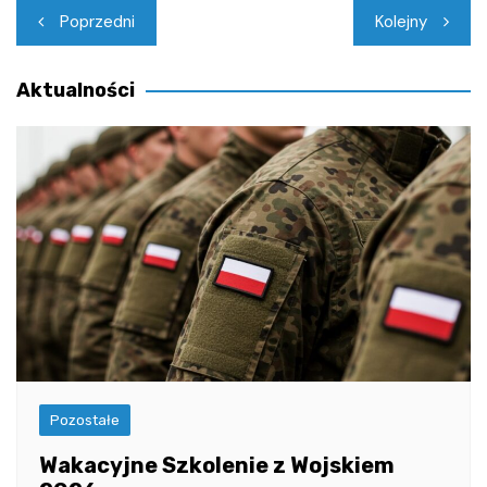
Nawigacja
Poprzedni
Kolejny
wpisu
Aktualności
Pozostałe
Wakacyjne Szkolenie z Wojskiem