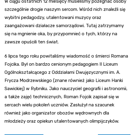
W ciągu ostatnich 12 miesięcy musieliśmy pożegnać osoby
szczególnie drogie naszym sercom. Wśród nich znaleźli się
wybitni pedagodzy, utalentowani muzycy oraz
zaangażowani działacze samorządowi. Tutaj zatrzymamy
się na mgnienie oka, by przypomnieć o tych, którzy na
zawsze opuścili ten świat.
6 lipca tego roku powitaliśmy wiadomość o śmierci Romana
Fojcika. Był on bardzo cenionym pedagogiem II Liceum
Ogólnokształcącego z Oddziałami Dwujęzycznymi im. A.
Frycza Modrzewskiego (znane również jako Liceum Hanki
Sawickiej) w Rybniku. Jako nauczyciel geografii i astronomii,
a także zajęć technicznych, Roman Fojcik zapisał się w
sercach wielu pokoleń uczniów. Zasłużył na szacunek
również jako organizator obozów wędrownych dla
młodzieży oraz opiekun utalentowanych olimpijczyków.