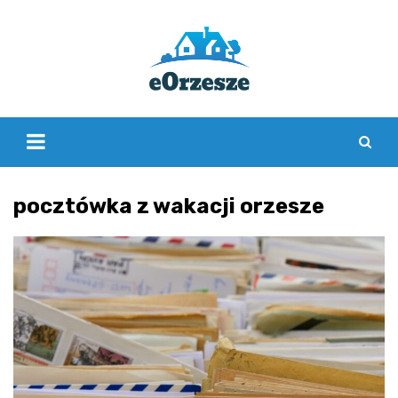
Skip
to
content
pocztówka z wakacji orzesze