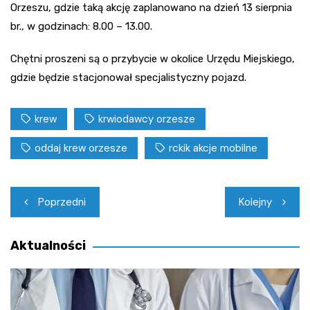
Orzeszu, gdzie taką akcję zaplanowano na dzień 13 sierpnia
br., w godzinach: 8.00 – 13.00.
Chętni proszeni są o przybycie w okolice Urzędu Miejskiego,
gdzie będzie stacjonował specjalistyczny pojazd.
krew
krwiodawcy orzesze
oddaj krew orzesze
rckik akcje mobilne
Nawigacja
Poprzedni
Kolejny
wpisu
Aktualności