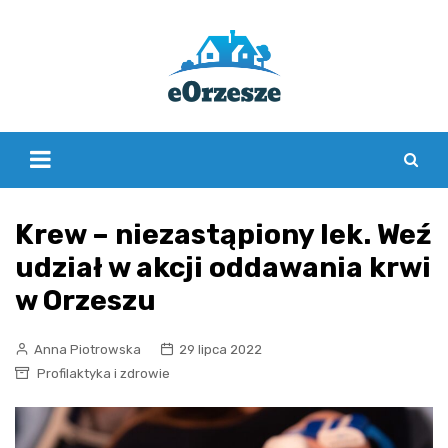
Skip
to
content
Krew – niezastąpiony lek. Weź
udział w akcji oddawania krwi
w Orzeszu
Anna Piotrowska
29 lipca 2022
Profilaktyka i zdrowie