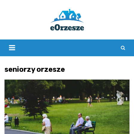
Skip
to
content
seniorzy orzesze