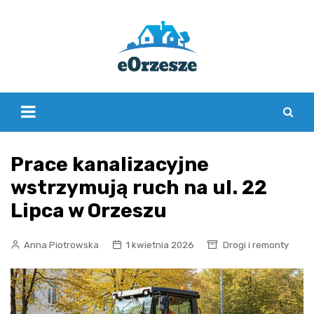
Skip
to
content
Prace kanalizacyjne
wstrzymują ruch na ul. 22
Lipca w Orzeszu
Anna Piotrowska
1 kwietnia 2026
Drogi i remonty