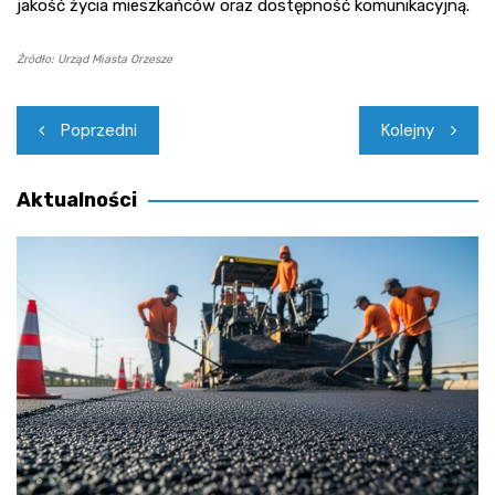
jakość życia mieszkańców oraz dostępność komunikacyjną.
Źródło: Urząd Miasta Orzesze
Nawigacja
Poprzedni
Kolejny
wpisu
Aktualności