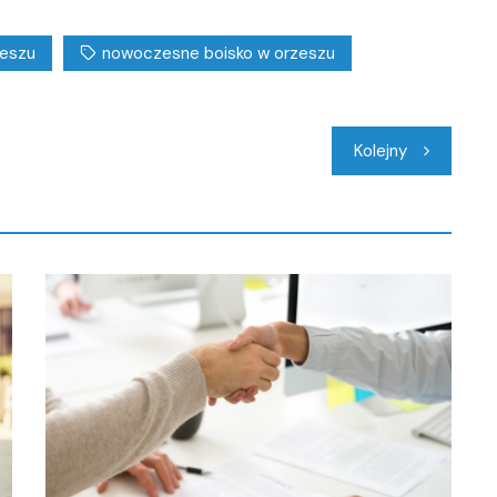
zeszu
nowoczesne boisko w orzeszu
Kolejny