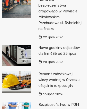
Pozostałe
Sport i rozrywka
Dermat
Myjnia 
Bibliote
Kino
bezpieczeństwa
drogowego w Powiecie
Zwierzęta
Okulista
Pomoc 
Przedsz
Siłownia
Sklep z
Mikołowskim:
Sklepy specjalistyczne
Fizjoter
Stacja 
Wetery
Optyk
Przebudowa ul. Rybnickiej
na finiszu
Sieci handlowe
Psychot
Akumul
Sklep w
Lidl
22 lipca 2026
Usługi
Przycho
Stacja p
Księgar
Dino
Drukarn
Nowe godziny odjazdów
Mechan
Sklep r
Żabka
Dorabia
dla linii 636 od 25 lipca
Kwiaciar
Biedron
Geodet
20 lipca 2026
Meble n
Remont zabytkowej
wieży wodnej w Orzeszu
Taxi
oficjalnie rozpoczęty
Fotogra
16 lipca 2026
Bezpieczeństwo w PJM: