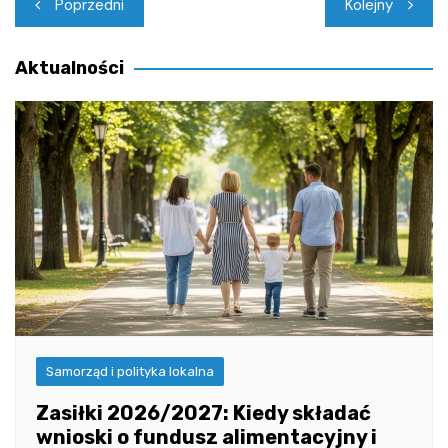
Nawigacja
Poprzedni
Kolejny
wpisu
Aktualności
Samorząd i polityka lokalna
Zasiłki 2026/2027: Kiedy składać
wnioski o fundusz alimentacyjny i