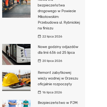
Pozostałe
Sport i rozrywka
Dermat
Myjnia 
Bibliote
Kino
bezpieczeństwa
drogowego w Powiecie
Zwierzęta
Okulista
Pomoc 
Przedsz
Siłownia
Sklep z
Mikołowskim:
Sklepy specjalistyczne
Fizjoter
Stacja 
Wetery
Optyk
Przebudowa ul. Rybnickiej
na finiszu
Sieci handlowe
Psychot
Akumul
Sklep w
Lidl
22 lipca 2026
Usługi
Przycho
Stacja p
Księgar
Dino
Drukarn
Nowe godziny odjazdów
Mechan
Sklep r
Żabka
Dorabia
dla linii 636 od 25 lipca
Kwiaciar
Biedron
Geodet
20 lipca 2026
Meble n
Remont zabytkowej
wieży wodnej w Orzeszu
Taxi
oficjalnie rozpoczęty
Fotogra
16 lipca 2026
Bezpieczeństwo w PJM: