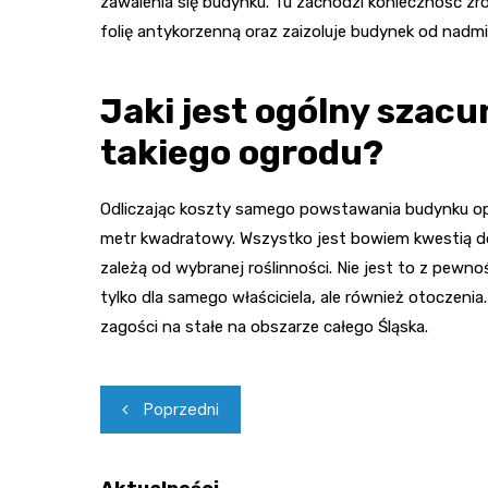
zawalenia się budynku. Tu zachodzi konieczność zr
folię antykorzenną oraz zaizoluje budynek od nadmie
Jaki jest ogólny szac
takiego ogrodu?
Odliczając koszty samego powstawania budynku op
metr kwadratowy. Wszystko jest bowiem kwestią d
zależą od wybranej roślinności. Nie jest to z pewnoś
tylko dla samego właściciela, ale również otoczeni
zagości na stałe na obszarze całego Śląska.
Nawigacja
Poprzedni
wpisu