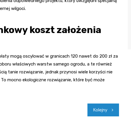
obienia odpowiedniego projektu, który uwzględni specjalną
rnej wilgoci.
unkowy koszt założenia
łaty mogą oscylować w granicach 120 nawet do 200 zł za
oboru właściwych warstw samego ogrodu, a te również
cią tanie rozwiązanie, jednak przynosi wiele korzyści nie
a. To mocno ekologiczne rozwiązanie, które być może
Kolejny