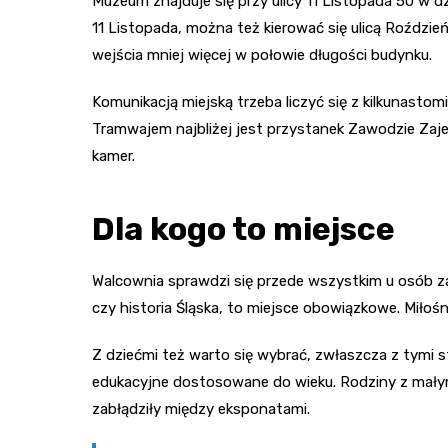
Muzeum znajduje się przy ulicy 11 Listopada 50 w d
11 Listopada, można też kierować się ulicą Roźdz
wejścia mniej więcej w połowie długości budynku.
Komunikacją miejską trzeba liczyć się z kilkunasto
Tramwajem najbliżej jest przystanek Zawodzie Zajez
kamer.
Dla kogo to miejsce
Walcownia sprawdzi się przede wszystkim u osób zai
czy historia Śląska, to miejsce obowiązkowe. Miło
Z dziećmi też warto się wybrać, zwłaszcza z tymi 
edukacyjne dostosowane do wieku. Rodziny z małym
zabłądziły między eksponatami.