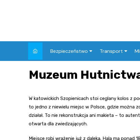
Skip
to
content
Bezpieczeństwo
Transport
Mi
Kronika policyjna
Komunikacja miej
I
Muzeum Hutnictwa
Wypadki i zdarzenia
Drogi i remonty
S
l
Prewencja i edukacja
W katowickich Szopienicach stoi ceglany kolos z p
policyjna
Ś
to jedno z niewielu miejsc w Polsce, gdzie można 
I
działał. To nie rekonstrukcja ani makieta – to aut
otwarta dla zwiedzających.
Miejsce robi wrażenie już z daleka. Hala ma ponad