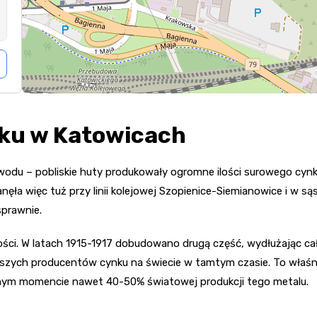
nku w Katowicach
du – pobliskie huty produkowały ogromne ilości surowego cynku
ęła więc tuż przy linii kolejowej Szopienice-Siemianowice i w są
prawnie.
ości. W latach 1915-1917 dobudowano drugą część, wydłużając cał
ększych producentów cynku na świecie w tamtym czasie. To właś
wnym momencie nawet 40-50% światowej produkcji tego metalu.