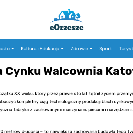
asto
Kultura i Edukacja
Zdrowie
Sport
Turys
ska
nwestycje
Koncerty i festiwale
Szpitale i medycyna
Atrak
 Cynku Walcownia Kato
Orzes
amorząd i polityka
Teatr i sztuka
Profilaktyka i zdrowie
okalna
Atrak
Biblioteka i literatura
okoli
oczątku XX wieku, który przez prawie sto lat tętnił życiem prz
rodowisko i ekologia
Szkoły i przedszkola
zobaczyć kompletny ciąg technologiczny produkcji blach cynkowy
nstytucje
entyczna fabryka z zachowanymi maszynami, piecami i narzędziami,
Uczelnie i nauka
 180 metrów długości – to największa zachowana budowla tego typ