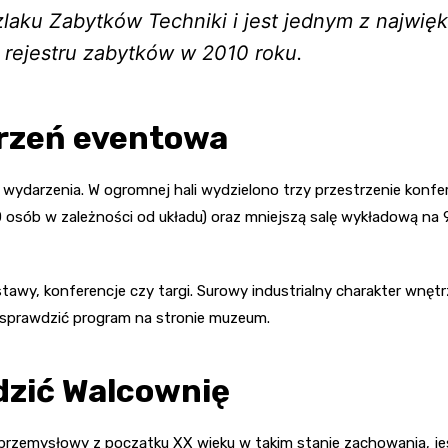
zlaku Zabytków Techniki i jest jednym z najwi
 rejestru zabytków w 2010 roku.
trzeń eventowa
a wydarzenia. W ogromnej hali wydzielono trzy przestrzenie ko
 osób w zależności od układu) oraz mniejszą salę wykładową na 9
tawy, konferencje czy targi. Surowy industrialny charakter wnęt
to sprawdzić program na stronie muzeum.
dzić Walcownię
rzemysłowy z początku XX wieku w takim stanie zachowania, jes