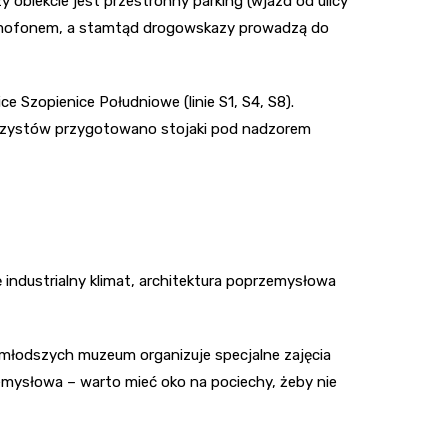
 obiekcie jest przestronny parking (wjazd od ulicy
 domofonem, a stamtąd drogowskazy prowadzą do
 Szopienice Południowe (linie S1, S4, S8).
rowerzystów przygotowano stojaki pod nadzorem
 industrialny klimat, architektura poprzemysłowa
a młodszych muzeum organizuje specjalne zajęcia
mysłowa – warto mieć oko na pociechy, żeby nie