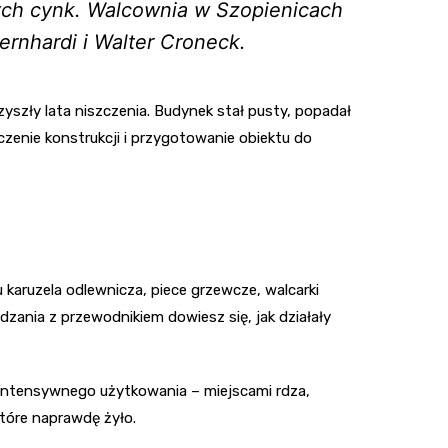
cych cynk. Walcownia w Szopienicach
rnhardi i Walter Croneck.
szły lata niszczenia. Budynek stał pusty, popadał
zenie konstrukcji i przygotowanie obiektu do
 karuzela odlewnicza, piece grzewcze, walcarki
zania z przewodnikiem dowiesz się, jak działały
y intensywnego użytkowania – miejscami rdza,
które naprawdę żyło.