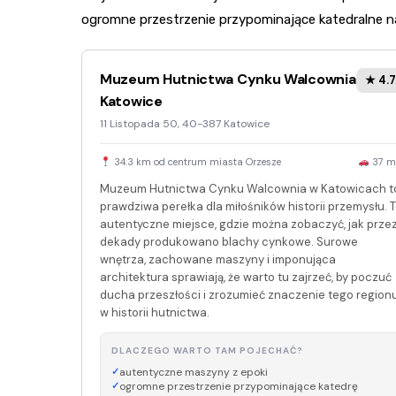
ogromne przestrzenie przypominające katedralne na
Muzeum Hutnictwa Cynku Walcownia
★ 4.7
Katowice
11 Listopada 50, 40-387 Katowice
34.3 km od centrum miasta Orzesze
37 m
Muzeum Hutnictwa Cynku Walcownia w Katowicach t
prawdziwa perełka dla miłośników historii przemysłu. 
autentyczne miejsce, gdzie można zobaczyć, jak prze
dekady produkowano blachy cynkowe. Surowe
wnętrza, zachowane maszyny i imponująca
architektura sprawiają, że warto tu zajrzeć, by poczuć
ducha przeszłości i zrozumieć znaczenie tego region
w historii hutnictwa.
DLACZEGO WARTO TAM POJECHAĆ?
autentyczne maszyny z epoki
ogromne przestrzenie przypominające katedrę