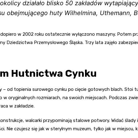
okolicy działało blisko 50 zakładów wytapiają
u obejmującego huty Wilhelmina, Uthemann, Be
– dopiero w 2002 roku ostatecznie wyłączono maszyny. Potem przy
ny Dziedzictwa Przemysłowego Śląska. Trzy lata zajęło zabezpiec
um Hutnictwa Cynku
 – od topienia surowego cynku po cięcie gotowych blach. Stoi tu
 w oryginalnych rozmiarach, na swoich miejscach. Podczas zwied
aca w zakładzie.
 konstrukcje, walcarki przypominają stalowe potwory. Widać ślad
i. Nie czujesz się jak w sterylnym muzeum, tylko jak w miejscu, 