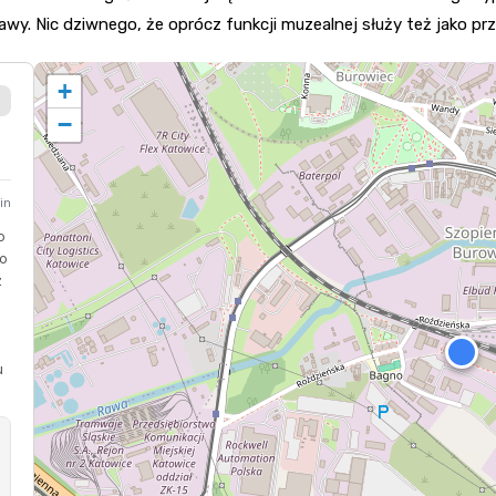
wy. Nic dziwnego, że oprócz funkcji muzealnej służy też jako pr
+
−
in
o
To
z
u