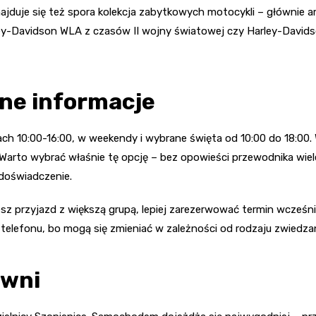
jduje się też spora kolekcja zabytkowych motocykli – głównie am
ey-Davidson WLA z czasów II wojny światowej czy Harley-Davidso
ne informacje
ch 10:00-16:00, w weekendy i wybrane święta od 10:00 do 18:00
30. Warto wybrać właśnie tę opcję – bez opowieści przewodnika wie
doświadczenie.
esz przyjazd z większą grupą, lepiej zarezerwować termin wcześni
lefonu, bo mogą się zmieniać w zależności od rodzaju zwiedzan
owni