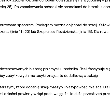
zielnicy Szopienice. Samochodem dojeżdża się najwygodniej – przy
ieńską 25). Po zaparkowaniu schodzi się schodkami do bramki z
minutowym spacerem. Pociągiem można dojechać do stacji Katowice
dnia (linie 11 i 20) lub Szopienice Roździeńska (linia 15). Dla 
nteresowanych historią przemysłu i techniką. Jeśli fascynuje cię
śnicy zabytkowych motocykli znajdą tu dodatkową atrakcję.
starszymi, które docenią skalę maszyn i nietypowość miejsca. Dl
i dziećmi powinny wziąć pod uwagę, że to duża przestrzeń prze