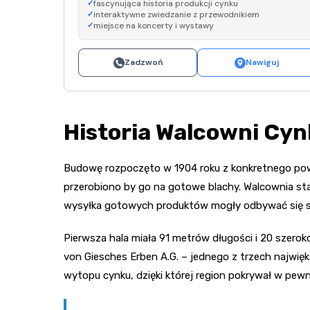
fascynująca historia produkcji cynku
interaktywne zwiedzanie z przewodnikiem
miejsce na koncerty i wystawy
Zadzwoń
Nawiguj
Historia Walcowni Cy
Budowę rozpoczęto w 1904 roku z konkretnego powo
przerobiono by go na gotowe blachy. Walcownia stan
wysyłka gotowych produktów mogły odbywać się s
Pierwsza hala miała 91 metrów długości i 20 szerok
von Giesches Erben A.G. – jednego z trzech najwi
wytopu cynku, dzięki której region pokrywał w pe