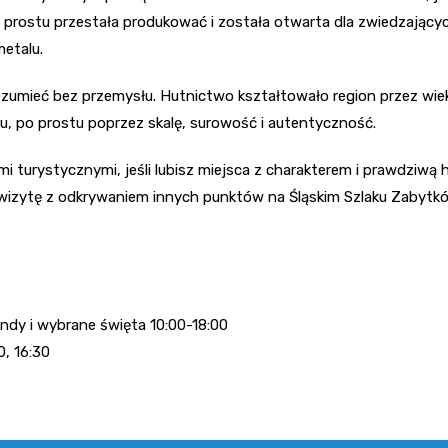
 prostu przestała produkować i została otwarta dla zwiedzający
metalu.
 zrozumieć bez przemysłu. Hutnictwo kształtowało region przez w
, po prostu poprzez skalę, surowość i autentyczność.
i turystycznymi, jeśli lubisz miejsca z charakterem i prawdziw
 wizytę z odkrywaniem innych punktów na Śląskim Szlaku Zabytkó
endy i wybrane święta 10:00-18:00
0, 16:30