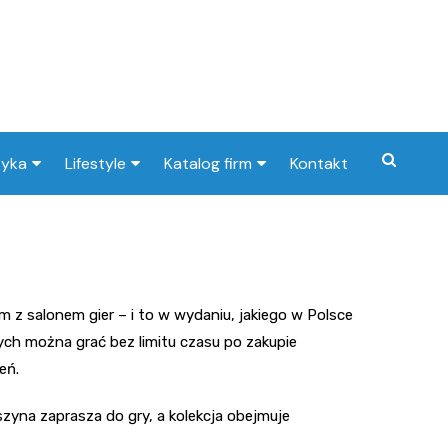
tyka
Lifestyle
Katalog firm
Kontakt
cje dla dzieci w
Pogoda
Gastronomia
Kebab
zu i okolicach
Poradniki
Zdrowie i medycyna
Pizza
Apteka
cje w Orzeszu i
Przepisy
Uroda i pielęgnacja
Kawiarn
Dentys
Barber
cach
 z salonem gier – i to w wydaniu, jakiego w Polsce
Dom i ogród
Prawo i finanse
Cukiern
Stomat
Kosmet
Ubezpie
rych można grać bez limitu czasu po zakupie
eń.
Znane osoby
Motoryzacja
Piekarni
Ortodo
Fryzjer
Wulkani
Imieniny
Edukacja i opieka
Restaur
Laryngo
Sklep m
Żłobek
zyna zaprasza do gry, a kolekcja obejmuje