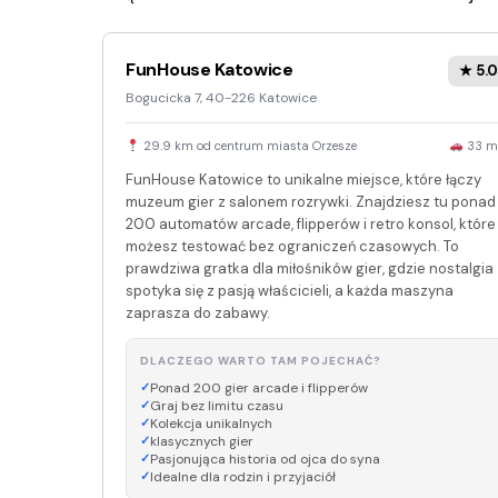
FunHouse Katowice
★ 5.0
Bogucicka 7, 40-226 Katowice
29.9 km od centrum miasta Orzesze
33 m
FunHouse Katowice to unikalne miejsce, które łączy
muzeum gier z salonem rozrywki. Znajdziesz tu ponad
200 automatów arcade, flipperów i retro konsol, które
możesz testować bez ograniczeń czasowych. To
prawdziwa gratka dla miłośników gier, gdzie nostalgia
spotyka się z pasją właścicieli, a każda maszyna
zaprasza do zabawy.
DLACZEGO WARTO TAM POJECHAĆ?
Ponad 200 gier arcade i flipperów
Graj bez limitu czasu
Kolekcja unikalnych
klasycznych gier
Pasjonująca historia od ojca do syna
Idealne dla rodzin i przyjaciół