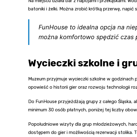
Na miejscu działa bar z napojami i przekąskami. Wod
batoniki i żelki. Można zrobić krótką przerwę, napić s
FunHouse to idealna opcja na nie
można komfortowo spędzić czas 
Wycieczki szkolne i g
Muzeum przyjmuje wycieczki szkolne w godzinach p
opowieść o historii gier oraz rozwoju technologii
Do FunHouse przyjeżdżają grupy z całego Śląska, a
minimum 30 osób płatnych, poniżej tej liczby obowią
Popołudniowe wizyty dla grup młodzieżowych, harce
dostępem do gier i możliwością rezerwacji stolika. 