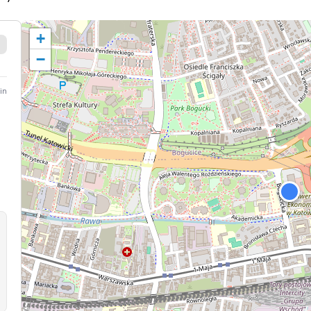
+
−
in