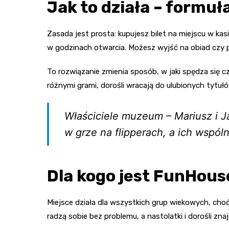
Jak to działa – formuł
Zasada jest prosta: kupujesz bilet na miejscu w kas
w godzinach otwarcia. Możesz wyjść na obiad czy p
To rozwiązanie zmienia sposób, w jaki spędza się c
różnymi grami, dorośli wracają do ulubionych tytułów
Właściciele muzeum – Mariusz i J
w grze na flipperach, a ich wspóln
Dla kogo jest FunHous
Miejsce działa dla wszystkich grup wiekowych, cho
radzą sobie bez problemu, a nastolatki i dorośli zna