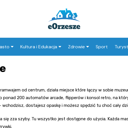
asto
Kultura i Edukacja
Zdrowie
Sport
Turys
ska
nwestycje
Koncerty i festiwale
Szpitale i medycyna
Atrak
e
Orzes
amorząd i polityka
Teatr i sztuka
Profilaktyka i zdrowie
okalna
Atrak
Biblioteka i literatura
okoli
tramwajem od centrum, działa miejsce które łączy w sobie muzeum
rodowisko i ekologia
Szkoły i przedszkola
to ponad 200 automatów arcade, flipperów i konsol retro, na któ
nstytucje
 wchodzisz, dostajesz opaskę i możesz spędzić tu choć cały dzi
Uczelnie i nauka
 się zza szyby. Tu wszystko jest dostępne do użycia. Każda mas
zrywki.