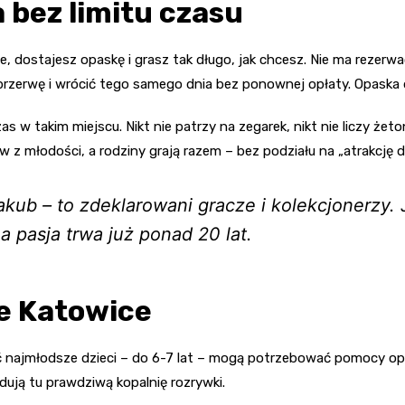
a bez limitu czasu
ie, dostajesz opaskę i grasz tak długo, jak chcesz. Nie ma rezerw
rzerwę i wrócić tego samego dnia bez ponownej opłaty. Opaska dz
zas w takim miejscu. Nikt nie patrzy na zegarek, nikt nie liczy
 z młodości, a rodziny grają razem – bez podziału na „atrakcję dla
akub – to zdeklarowani gracze i kolekcjonerzy.
a pasja trwa już ponad 20 lat.
e Katowice
ć najmłodsze dzieci – do 6-7 lat – mogą potrzebować pomocy opi
jdują tu prawdziwą kopalnię rozrywki.