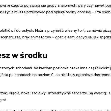
 równie często pojawiają się grupy znajomych, pary czy nawet p
 roku życia muszą przebywać pod opieką osoby dorosłej – i ta osob
stolatków i dorosłych. Można przynieść własny tort, zamówić piz
scenariusza, brak animatorów – goście sami decydują, jak spędza
esz w środku
zonych schodami. Na każdym poziomie czeka inna część kolekcji
ejścia po schodach na poziom 0, co niestety ogranicza dostępno
zyki, kręgle, hokej stołowy i interaktywne tancerze. Są wyścigi, s
rał.