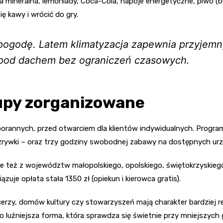
a mineralna, lemoniady, Coca-Cola, napoje energetyczne, piwo (be
ię kawy i wrócić do gry.
pogodę. Latem klimatyzacja zapewnia przyjemn
pod dachem bez ograniczeń czasowych.
rupy zorganizowane
orannych, przed otwarciem dla klientów indywidualnych. Progra
 rozrywki – oraz trzy godziny swobodnej zabawy na dostępnych ur
le też z województw małopolskiego, opolskiego, świętokrzyskieg
zuje opłata stała 1350 zł (opiekun i kierowca gratis).
rzy, domów kultury czy stowarzyszeń mają charakter bardziej r
To luźniejsza forma, która sprawdza się świetnie przy mniejszych