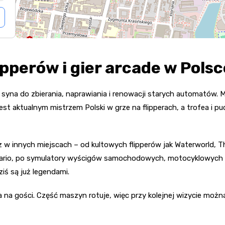
ipperów i gier arcade w Polsc
 syna do zbierania, naprawiania i renowacji starych automatów. Ma
jest aktualnym mistrzem Polski w grze na flipperach, a trofea i 
sz w innych miejscach – od kultowych flipperów jak Waterworld, 
ario, po symulatory wyścigów samochodowych, motocyklowych c
ziś są już legendami.
a gości. Część maszyn rotuje, więc przy kolejnej wizycie można