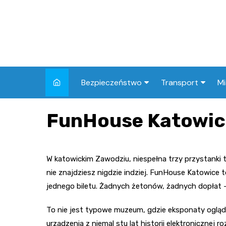
Skip
to
content
Bezpieczeństwo
Transport
Mi
Kronika policyjna
Komunikacja miej
I
FunHouse Katowic
Wypadki i zdarzenia
Drogi i remonty
S
l
Prewencja i edukacja
W katowickim Zawodziu, niespełna trzy przystanki 
policyjna
Ś
nie znajdziesz nigdzie indziej. FunHouse Katowice 
I
jednego biletu. Żadnych żetonów, żadnych dopłat –
To nie jest typowe muzeum, gdzie eksponaty ogląda
urządzenia z niemal stu lat historii elektronicznej ro