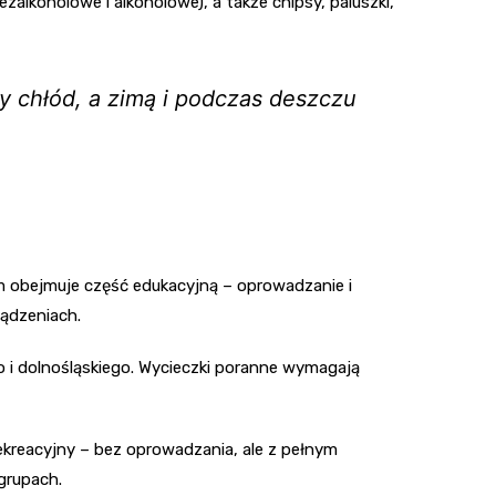
zalkoholowe i alkoholowe), a także chipsy, paluszki,
y chłód, a zimą i podczas deszczu
m obejmuje część edukacyjną – oprowadzanie i
ządzeniach.
o i dolnośląskiego. Wycieczki poranne wymagają
ekreacyjny – bez oprowadzania, ale z pełnym
 grupach.